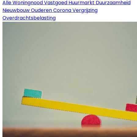
Alle
Woningnood
Vastgoed
Huurmarkt
Duurzaamheid
Nieuwbouw
Ouderen
Corona
Vergrijzing
Overdrachtsbelasting