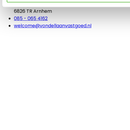
Ringoven 32
6826 TR Arnhem
085 - 065 4162
welcome@vondellaanvastgoed.nl