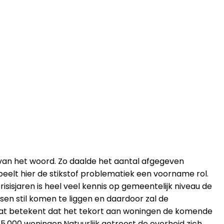
van het woord. Zo daalde het aantal afgegeven
peelt hier de stikstof problematiek een voorname rol.
sisjaren is heel veel kennis op gemeentelijk niveau de
en stil komen te liggen en daardoor zal de
Dat betekent dat het tekort aan woningen de komende
5.000 woningen.Natuurlijk getroost de overheid zich