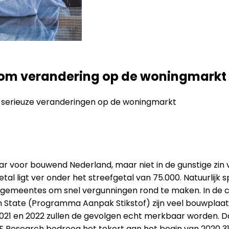
t om verandering op de woningmarkt
om serieuze veranderingen op de woningmarkt
r voor bouwend Nederland, maar niet in de gunstige zin 
 ligt ver onder het streefgetal van 75.000. Natuurlijk s
j gemeentes om snel vergunningen rond te maken. In de cri
 State (Programma Aanpak Stikstof) zijn veel bouwplaats
021 en 2022 zullen de gevolgen echt merkbaar worden. 
BF Research bedroeg het tekort aan het begin van 2020 31