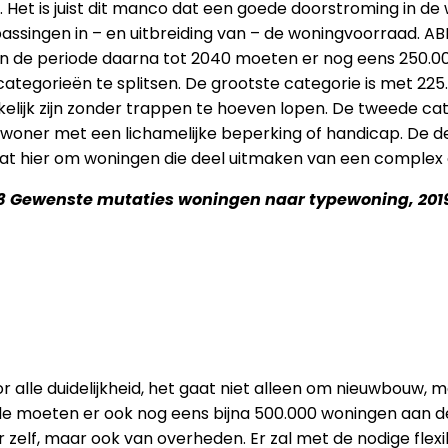
 Het is juist dit manco dat een goede doorstroming in de 
singen in – en uitbreiding van – de woningvoorraad. ABF 
n. In de periode daarna tot 2040 moeten er nog eens 25
ategorieën te splitsen. De grootste categorie is met 225.
elijk zijn zonder trappen te hoeven lopen. De tweede ca
oner met een lichamelijke beperking of handicap. De de
aat hier om woningen die deel uitmaken van een complex
 3 Gewenste mutaties woningen naar typewoning, 2019
r alle duidelijkheid, het gaat niet alleen om nieuwbouw
iode moeten er ook nog eens bijna 500.000 woningen aan
zelf, maar ook van overheden. Er zal met de nodige flex