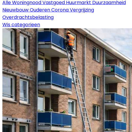
Alle
Woningnood
Vastgoed
Huurmarkt
Duurzaamheid
Nieuwbouw
Ouderen
Corona
Vergrijzing
Overdrachtsbelasting
Wis categorieen