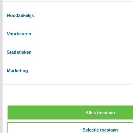
Contact
Toestemmingsselectie
Noodzakelijk
Ringoven 32
6826 TR Arnhem
085 - 065 4162
Voorkeuren
welcome@vondellaanvastgoed.nl
Statistieken
Marketing
Alles toestaan
Selectie toestaan